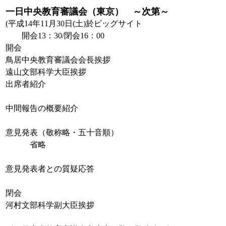
一日中央教育審議会（東京） ～次第～
(平成14年11月30日(土)於ビッグサイト
開会13：30/閉会16：00
開会
鳥居中央教育審議会会長挨拶
遠山文部科学大臣挨拶
出席者紹介
中間報告の概要紹介
意見発表（敬称略・五十音順）
省略
意見発表者との質疑応答
閉会
河村文部科学副大臣挨拶