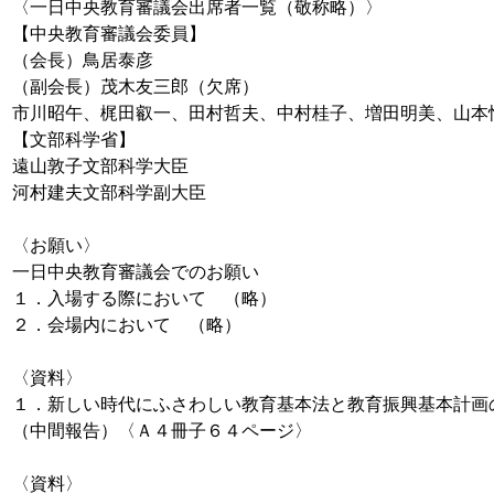
〈一日中央教育審議会出席者一覧（敬称略）〉
【中央教育審議会委員】
（会長）鳥居泰彦
（副会長）茂木友三郎（欠席）
市川昭午、梶田叡一、田村哲夫、中村桂子、増田明美、山本
【文部科学省】
遠山敦子文部科学大臣
河村建夫文部科学副大臣
〈お願い〉
一日中央教育審議会でのお願い
１．入場する際において （略）
２．会場内において （略）
〈資料〉
１．新しい時代にふさわしい教育基本法と教育振興基本計画
（中間報告）〈Ａ４冊子６４ページ〉
〈資料〉