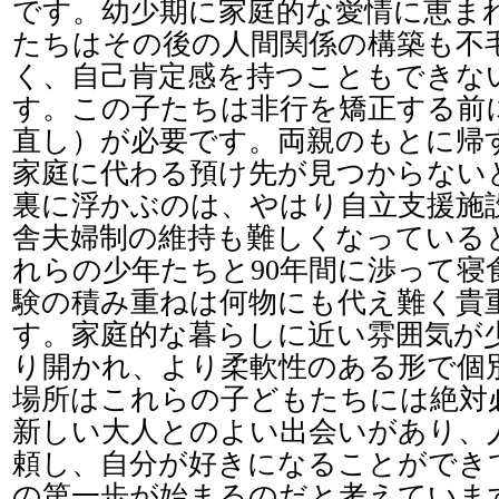
です。幼少期に家庭的な愛情に恵ま
たちはその後の人間関係の構築も不
く、自己肯定感を持つこともできな
す。この子たちは非行を矯正する前
直し）が必要です。両親のもとに帰
家庭に代わる預け先が見つからない
裏に浮かぶのは、やはり自立支援施
舎夫婦制の維持も難しくなっている
れらの少年たちと90年間に渉って寝
験の積み重ねは何物にも代え難く貴
す。家庭的な暮らしに近い雰囲気が
り開かれ、より柔軟性のある形で個
場所はこれらの子どもたちには絶対
新しい大人とのよい出会いがあり、
頼し、自分が好きになることができ
の第一歩が始まるのだと考えていま