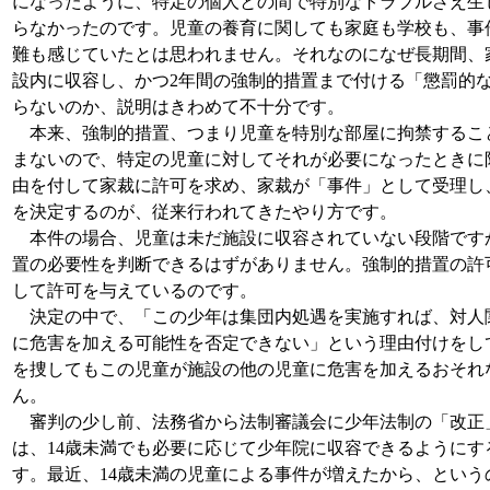
になったように、特定の個人との間で特別なトラブルさえ生
らなかったのです。児童の養育に関しても家庭も学校も、事
難も感じていたとは思われません。それなのになぜ長期間、
設内に収容し、かつ2年間の強制的措置まで付ける「懲罰的
らないのか、説明はきわめて不十分です。
本来、強制的措置、つまり児童を特別な部屋に拘禁するこ
まないので、特定の児童に対してそれが必要になったときに
由を付して家裁に許可を求め、家裁が「事件」として受理し
を決定するのが、従来行われてきたやり方です。
本件の場合、児童は未だ施設に収容されていない段階です
置の必要性を判断できるはずがありません。強制的措置の許
して許可を与えているのです。
決定の中で、「この少年は集団内処遇を実施すれば、対人
に危害を加える可能性を否定できない」という理由付けをし
を捜してもこの児童が施設の他の児童に危害を加えるおそれ
ん。
審判の少し前、法務省から法制審議会に少年法制の「改正
は、14歳未満でも必要に応じて少年院に収容できるように
す。最近、14歳未満の児童による事件が増えたから、とい