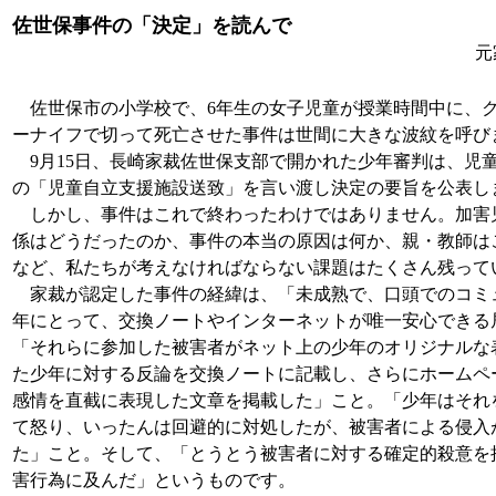
佐世保事件の「決定」を読んで
元
佐世保市の小学校で、6年生の女子児童が授業時間中に、
ーナイフで切って死亡させた事件は世間に大きな波紋を呼び
9月15日、長崎家裁佐世保支部で開かれた少年審判は、児
の「児童自立支援施設送致」を言い渡し決定の要旨を公表し
しかし、事件はこれで終わったわけではありません。加害
係はどうだったのか、事件の本当の原因は何か、親・教師は
など、私たちが考えなければならない課題はたくさん残って
家裁が認定した事件の経緯は、「未成熟で、口頭でのコミ
年にとって、交換ノートやインターネットが唯一安心できる
「それらに参加した被害者がネット上の少年のオリジナルな
た少年に対する反論を交換ノートに記載し、さらにホームペ
感情を直截に表現した文章を掲載した」こと。「少年はそれ
て怒り、いったんは回避的に対処したが、被害者による侵入
た」こと。そして、「とうとう被害者に対する確定的殺意を
害行為に及んだ」というものです。