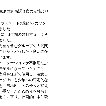
家庭裁判所調査官の立場より
クラスメイトの頸部をカッタ
ました。
童に「2年間の強制措置」つき
ました。
児童を含むグループの人間関
これからどうしたら良いのか
います。
ュニケーションが不器用な少
居場所になっていた」こと。
表現を無断で使用し、注意し
ージ上にも少年への否定的な
を『居場所』への侵入と捉え
が重なったため怒りを募らせ
抱くに至り、計画的に本件殺