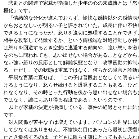
悲劇との関連で家裁が指摘した少年の心の未成熟とは「怒
極化」です。
「情緒的な分化が進んでおらず、愉快な感情以外の感情表
からおとなしいが明るい子と評されていた。成長に伴い不快
できるようになったが、怒りを適切に処理することができず
相手を攻撃して発散するか、という両極端な対処行動しか持
は怒りを回避するとき空想に逃避する傾向や、強い怒りを激
をのちに問われても、思い出せない場合があることなどから
ない強い怒りの反応として解離状態となり、攻撃衝動の抑制
る。ただし、その状態は重篤ではなく、何らかの障害と診断
平易な言葉に直せば、「この子は普段おとなしくて明るい
けるようになり、怒らせ続けると爆発することもある。ひど
れなくなり、その時とった行動を後から思い出せない場合も
ではなく、誰にもあり得る程度である」というのです。
以上が家裁の決定が指摘している、事件の経過とそれに結
です。
対人関係が苦手な子は増えています。パソコンの世界に居
して少なくはありません。不愉快な目にあったら最初は我慢
たとき爆発するのは、子どもに限らず誰にとってもありふれ