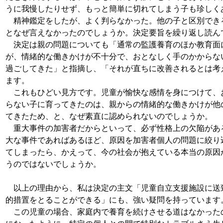
うに我慢したりせず、もっと簡単に切れてしまう子も珍しく
精神鑑定をしたが、よく判らなかった。他の子と区別でき
となぜ言えなかったのでしょうか。決定要旨を繰り返し読ん
決定は親の問題についても「通常の監護養育のほか教育面
が、情緒的な働きかけが不十分で、おとなしく手のかからな
過ごしてきた」と指摘し、「それが直ちに改善されるとは考
ます。
これもひどい見方です。児童が愉快な感情を身につけて、
らない子に育ってきたのは、親からの情緒的な働きかけが他
てきたため、と、なぜ素直に認められないのでしょうか。
重大事件の加害者だからといって、必ず性格上の欠陥があ
大な事件であればあるほど、原因を加害者個人の問題に絞り
てしまったら、かえって、今の社会が抱えている本当の原因
うのではないでしょうか。
以上の理由から、私は決定の主文「児童自立支援施設に送
的措置をとることができる」にも、強い疑問を持っています
この児童の場合、家庭内で養育を続けさせる道はなかった