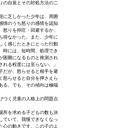
りの自覚とその対処方法の二
現に乏しかった少年は、周囲
感情のうち怒りの感情を認知
、怒りを抑圧・回避するか、
ち得なかった。また、少年に
しく感じたときにとった行動
、時には、短時間、処理でき
が困難になるものと推測され
される程度には至らない。」
子だが、怒らせると相手を避
く怒らせると自分を押さえら
ある。でも、その傾向は極端
びつく児童の人格上の問題点
場所を求める子どもの数も決
していて、我慢できなくなっ
た心の動きです。この子のよ