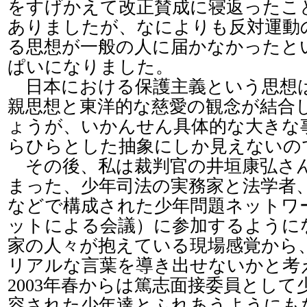
をすげかえて改正賛成に寝返ったこ
ありましたが、なによりも反対運動
る思想が一般の人に届かなかったと
ぱいになりました。
日本における保護主義という思想
親思想と東洋的な慈愛の観念が結合
ょうが、いかんせん具体的な大きな
らひらとした抽象にしか見えないの
その後、私は裁判官の井垣康弘さ
まった、少年司法の実務家と法学者
などで構成された少年問題ネットワ
ットによる会議）に参加するように
家の人々が抱えている現場感覚から
リアルな言葉を導き出せないかと考
2003年春からは篤志面接委員とし
容された少年達とふれあうようにも