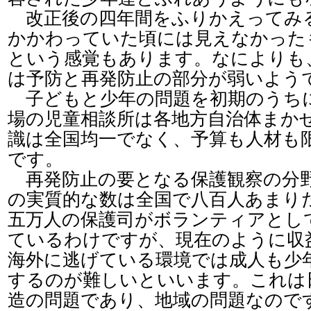
改正後の四年間をふりかえってみ
かかわっていた頃には見えなかった
という感覚もあります。なによりも
は予防と再発防止の部分が弱いよう
子どもと少年の問題を初期のうち
場の児童相談所は各地方自治体まか
識は全国均一でなく、予算も人材も
です。
再発防止の要となる保護観察の分
の実質的な数は全国で八百人あまり
五万人の保護司がボランティアとし
ているわけですが、現在のように収
海外に逃げている環境では成人も少
するのが難しいといいます。これは
造の問題であり、地域の問題なので