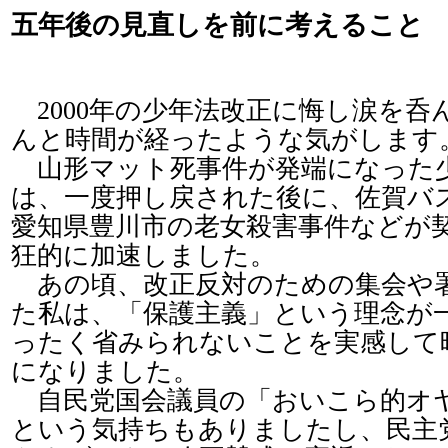
五年後の見直しを前に考えること
2000年の少年法改正に悔し涙を呑
んと時間が経ったような気がします
山形マット死事件が発端になった
は、一度押し戻された後に、佐賀バ
愛知県豊川市の老女殺害事件などが
狂的に加速しました。
あの頃、改正反対のための集会や
た私は、「保護主義」という理念が
ったく省みられないことを実感して
になりました。
自民党国会議員の「おいこら的オ
という気持ちもありましたし、民主