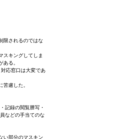
制限されるのではな
マスキングしてしま
がある。
、対応窓口は大変であ
に苦慮した。
述・記録の閲覧謄写・
増員などの手当てのな
ない部分のマスキン