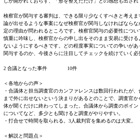
しか開かれておらず、「形を整えただけ」との感想も出され
検察官が関与する審判は、できる限り少なくすべきと考えま
論が出せるような事案になぜ検察官が関与しなければならな
定の理由が問われるところです。検察官関与の必要性につい
慎重に吟味し、検察官からの申し出をそのまま安易に受ける
ないようにするべきです。どの程度事実についての争いがあ
関与するのか、今後さらに注目してチェックを続けていく必
2 合議となった事件 10件
＜各地からの声＞
・合議体と担当調査官のカンファレンスは数回行われたが、
まで外に出せないという決まりがあるとのことで、調査官か
体が聞くだけに終わってしまった。合議体から調査のポイン
についてなど、多少とも聞けると調査がやりやすい。
・打合せで時間を取られる。3人裁判官を集めるのは大変。
＜解説と問題点＞