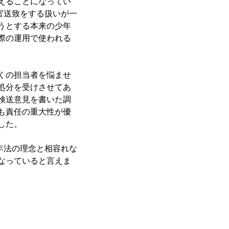
えることになってい
察官送致をする扱いが一
うとする本来の少年
際の運用で使われる
くの担当者を悩ませ
処分を受けさせてあ
検送意見を書いた調
も責任の重大性が優
した。
少年法の理念と相容れな
なっていると言えま