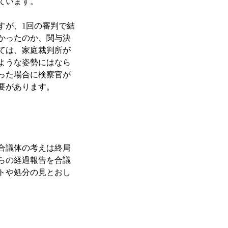
ています。
すが、1回の審判で結
かったのか、関与決
ては、家庭裁判所が
ような姿勢にはなら
った場合に検察官が
要があります。
合議体の考えは終局
らの経過報告を合議
トや処分の見とおし