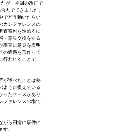
したが、今回の改正で
場合もでてきました。
中でどう動いたらい
のカンファレンスの
調査審判を進めるに
報・意見交換をする
が率直に意見を表明
年の処遇を形作って
に行われることで、
。
官が述べたことは秘
のように捉えている
かったケースがあり
ンファレンスの場で
。
ながら円滑に事件に
ます。