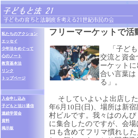
フリーマーケットで活
私たちのアクション
エッセイ
「子ども
少年法をめぐって
交流と資金
心のノート
教育基本法
ーケットに
リンク
合い言葉は
トップページ
る」。
そしていよいよ出店したの
入会申し込み
年6月10日(日)、場所は新
子どもと法21通信
連続学習会
村ビルです。我々はのんび
資料
に集合したのですが、会場
掲示板
ロも含めてフリマ慣れした