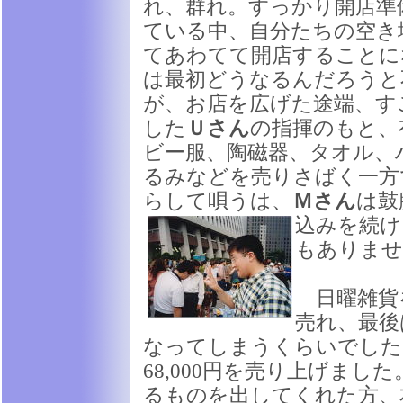
れ、群れ。すっかり開店準
ている中、自分たちの空き
てあわてて開店することに
は最初どうなるんだろうと
が、お店を広げた途端、す
した
Ｕさん
の指揮のもと、
ビー服、陶磁器、タオル、
るみなどを売りさばく一方
らして唄うは、
Ｍさん
は鼓
込みを続
もありませ
日曜雑貨
売れ、最後
なってしまうくらいでした
68,000円を売り上げました
るものを出してくれた方、